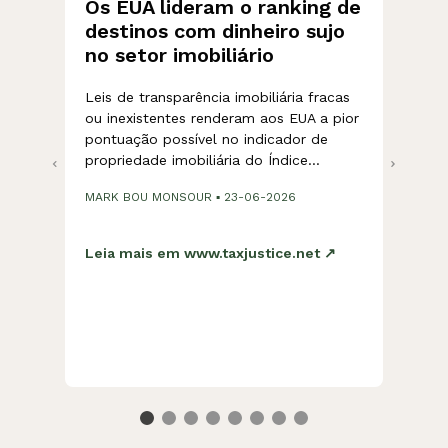
Os EUA lideram o ranking de
Apr
destinos com dinheiro sujo
Sig
no setor imobiliário
Junt
Índic
Leis de transparência imobiliária fracas
criam
ou inexistentes renderam aos EUA a pior
separ
pontuação possível no indicador de
pior
propriedade imobiliária do Índice...
de tr
MARK BOU MONSOUR ▪ 23-06-2026
ALEX 
Leia mais em www.taxjustice.net ↗
Leia